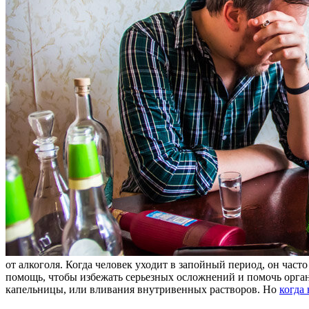
от алкоголя. Когда человек уходит в запойный период, он час
помощь, чтобы избежать серьезных осложнений и помочь орган
капельницы, или вливания внутривенных растворов. Но
когда