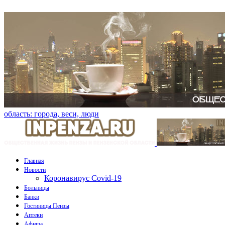
область: города, веси, люди
Главная
Новости
Коронавирус Covid-19
Больницы
Банки
Гостиницы Пензы
Аптеки
Афиша