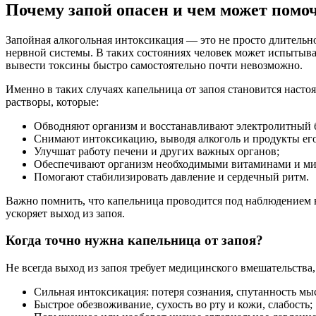
Почему запой опасен и чем может помо
Запойная алкогольная интоксикация — это не просто длительно
нервной системы. В таких состояниях человек может испытыват
вывести токсины быстро самостоятельно почти невозможно.
Именно в таких случаях капельница от запоя становится наст
растворы, которые:
Обводняют организм и восстанавливают электролитный 
Снимают интоксикацию, выводя алкоголь и продукты его
Улучшат работу печени и других важных органов;
Обеспечивают организм необходимыми витаминами и ми
Помогают стабилизировать давление и сердечный ритм.
Важно помнить, что капельница проводится под наблюдением в
ускоряет выход из запоя.
Когда точно нужна капельница от запоя?
Не всегда выход из запоя требует медицинского вмешательства,
Сильная интоксикация: потеря сознания, спутанность мыс
Быстрое обезвоживание, сухость во рту и кожи, слабость;