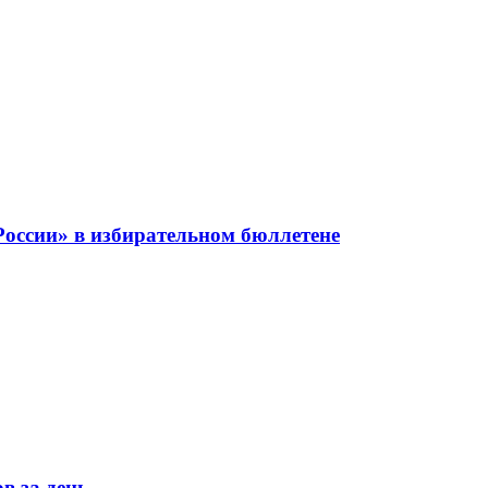
оссии» в избирательном бюллетене
в за день